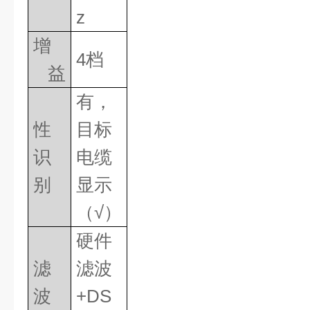
z
增
4
档
益
有，
性
目标
识
电缆
别
显示
（
√）
硬件
滤
滤波
波
+DS