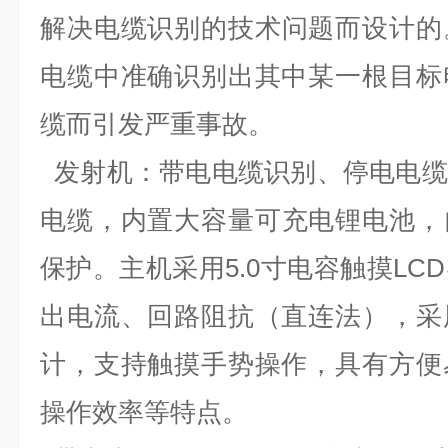
解决
电缆识别的
技术问题
而设计的
电缆中准确识别出其中某一根目标
缆而引发严重事故。
发射机
：带电电缆识别、停电电缆
电缆，内置大
容量
可充
电
锂电池，
保护。
主机
采用
5.0
寸电容触摸
LCD
出电流、回路阻抗（直连法）
，
采
计，支持触摸手势操作，具有方便
操作效率等特点
。