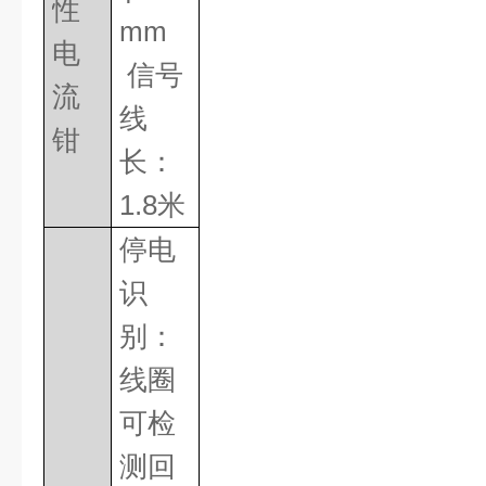
性
mm
电
信号
流
线
钳
长：
1.8
米
停电
识
别：
线圈
可检
测回