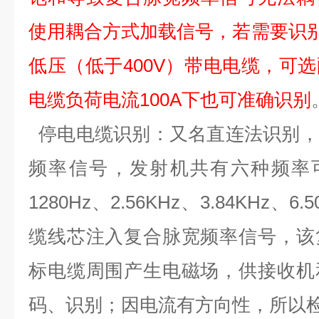
使用耦合方式加载信号，若需要识
低压（低于
400V
）带电电缆，可选
电缆负荷电流
100A
下也可准确识别
停电
电缆
识别：又名直连法识别，
频率信号，发射
机共有六
种频率
1
280
Hz
、
2.56K
Hz
、
3.84K
Hz
、
6.
缆线芯注入复合脉宽频率信号，该
标电缆周围产生电磁场，供接收机
码、识别；因电流有方向性，所以