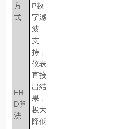
方
P
数
式
字滤
波
支
持，
仪表
直接
出结
FH
果，
D
算
极大
法
降低