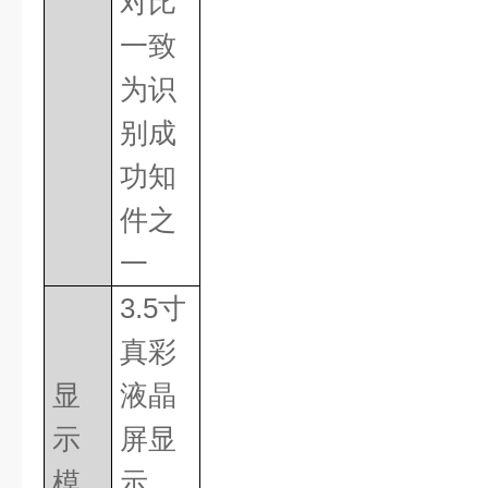
对比
一致
为识
别成
功知
件之
一
3.5
寸
真彩
显
液晶
示
屏显
模
示，