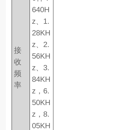
640H
z
、
1.
28KH
z
、
2.
接
56KH
收
z
、
3.
频
84KH
率
z
，
6.
50KH
z
，
8.
05KH