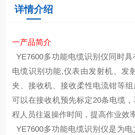
详情介绍
一产品
简介
YE7600
多功能
电缆识别仪
同时具
电缆识别
功能
,
仪表
由
发射
机
、发
夹
、接收
机
、接收
柔性电流钳等组
可以在
接收机
预先标定
20
条电缆，
程人员往返操作时间，提高
作业
效
YE7600
多功能
电缆识别仪
是
为
电