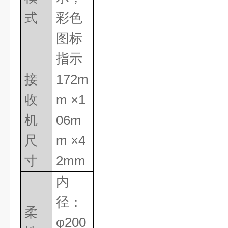
式
彩色
图标
指示
接
172m
收
m
×
1
机
06m
尺
m
×
4
寸
2mm
内
径：
柔
φ
200