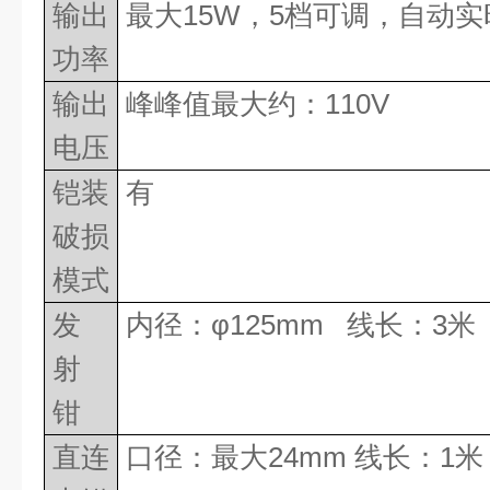
输出
最大
15W
，
5
档可调，自动实
功率
输出
峰峰值最大约：
110V
电压
铠装
有
破损
模式
发
内径：
φ
125mm
线长：
3
米
射
钳
直连
口径：最大
24mm
线长：
1
米