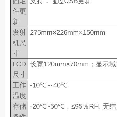
固定
支持，通过
USB
更新
件更
新
发射
275mm
×
226mm
×
150mm
机尺
寸
LCD
长宽
120mm
×
70mm
；显示域
尺寸
工作
-10
℃～
40
℃
温度
存储
-20
℃
~50
℃，≤
95
％
RH,
无结
条件