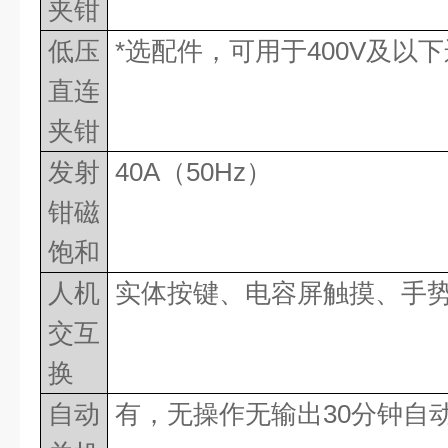
夹钳
低压
*
选配件，可用于
400V
及以下
直连
夹钳
发射
40A
（
50Hz
）
钳磁
饱和
人机
实体按键、电容屏触摸、手
交互
换
自动
有，无操作无输出
30
分钟自