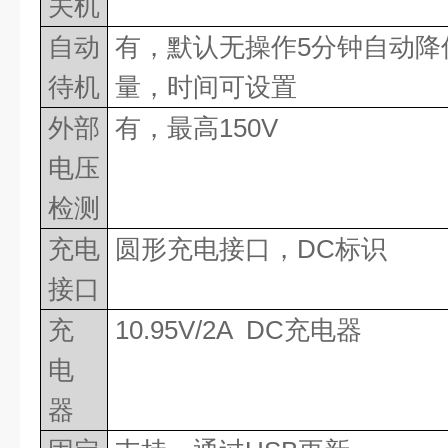
关机
自动
有，默认无操作
5
分钟自动降
待机
量，时间可设置
外部
有，最高
150V
电压
检测
充电
圆形充电接口，
DC
标识
接口
充
10.95V/2A DC
充电器
电
器