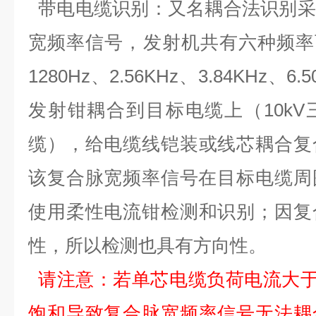
带电电缆识别：又名耦合法识别采
宽频率信号，发射
机共有六
种频率
1
280
Hz
、
2.56K
Hz
、
3.84K
Hz
、
6.
发射钳耦合到目标电缆上（
10kV
缆
），给电缆线
铠装或线芯耦合
复
该复合脉宽频率信号在目标电缆周
使用
柔性电流钳检测和识别；因复
性，所以检测也具有方向性。
请注意：若单芯电缆负荷电流大
饱和导致
复合脉宽频率信号
无法耦