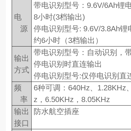
带电识别型号：
9.6V/6Ah
锂
电
8
小时
(3
档输出
)
源
停电识别型号
: 9.6V/3.8Ah
锂
约
6
小时（
3
档输出）
带电识别型号：自动识别，
输出
停电识别时直连输出
方式
停电识别型号
:
仅停电识别直
频
6
种可调：
640Hz
、
1.28KHz
率
z
，
6.50KHz
，
8.05KHz
输出
防水航空插座
接口