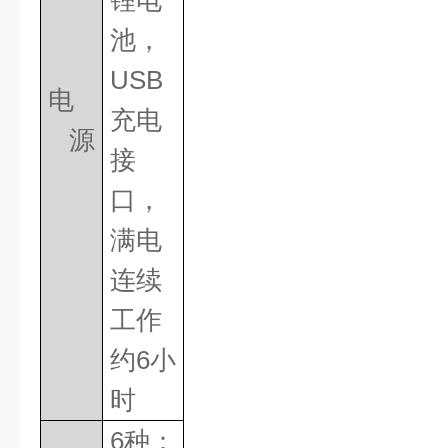
锂电
池，
USB
电
充电
源
接
口，
满电
连续
工作
约
6
小
时
6
种：