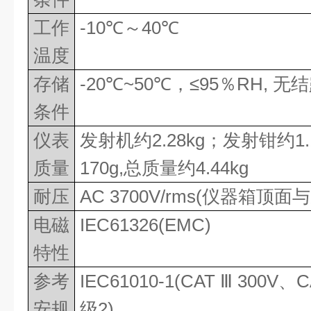
工作
-10
℃～
40
℃
温度
存储
-20
℃
~50
℃，≤
95
％
RH,
无结
条件
仪表
发射机约
2.28kg
；发射钳约
1
质量
170g,
总质量约
4.44kg
耐压
AC 3700V/rms(
仪器箱顶面与
电磁
IEC61326(EMC)
特性
参考
IEC61010-1(CAT
Ⅲ
300V
、
C
安规
级
2)