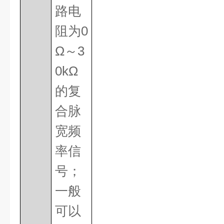
路电
阻为
0
Ω～
3
0k
Ω
的复
合脉
宽频
率信
号；
一般
可以