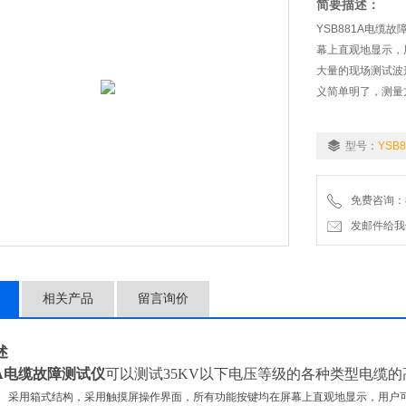
简要描述：
YSB881A电
幕上直观地显示，
大量的现场测试波
义简单明了，测量
型号：
YSB8
免费咨询：86-
发邮件给我们：1
相关产品
留言询价
述
A
电缆故障测试仪
可以测试35KV以下电压等级的各种类型电缆
。
采用箱式结构，采用触摸屏操作界面，所有功能按键均在屏幕上直观地显示，用户