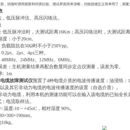
波形，供随时调用观察和同屏比较。测试界面简单清晰，功能按键定义简单明了，测量
数
方法，低压脉冲法、高压闪络法。
数
：低压脉冲法时，大测试距离16Km；高压闪络法时，大测试距离
度：小于20cm。
 负载阻抗在50Ω时不小于250Vpp。
0.2μs、2μs、4μs三种。
48MHz、24MHz、12MHz、6MHz。
误差：主机测量结果再配合数显同步定点仪测量，误差为零。
: 1m
A
电缆故障测试仪
预置了4种电缆介质的电波传播速度：油浸纸：160
/μs；以及其它非动力电缆的电波传播速度的设置（自选介质）。
非动力电缆，利用本机的测速功能可以在输入该电缆的已知全长
方式：电流取样法。
: 温度-10 ~ +45oC，相对湿度 90%。
0×300×190mm。
10kg。