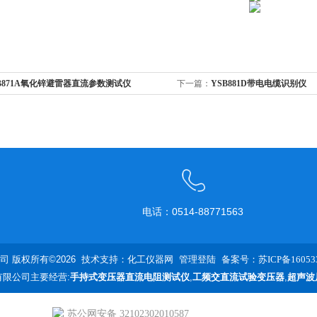
B871A氧化锌避雷器直流参数测试仪
下一篇：
YSB881D带电电缆识别仪
电话：0514-88771563
 版权所有©2026 技术支持：
化工仪器网
管理登陆
备案号：苏ICP备160533
限公司主要经营:
手持式变压器直流电阻测试仪
,
工频交直流试验变压器
,
超声波
苏公网安备 32102302010587